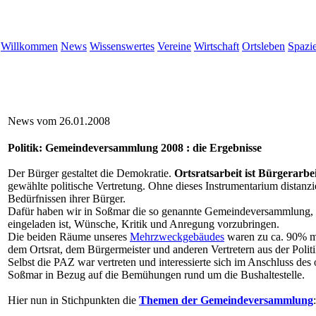
Willkommen
News
Wissenswertes
Vereine
Wirtschaft
Ortsleben
Spazi
News vom 26.01.2008
Politik: Gemeindeversammlung 2008 : die Ergebnisse
Der Bürger gestaltet die Demokratie.
Ortsratsarbeit ist Bürgerarbe
gewählte politische Vertretung. Ohne dieses Instrumentarium distanzie
Bedürfnissen ihrer Bürger.
Dafür haben wir in Soßmar die so genannte Gemeindeversammlung, zu 
eingeladen ist, Wünsche, Kritik und Anregung vorzubringen.
Die beiden Räume unseres
Mehrzweckgebäudes
waren zu ca. 90% mi
dem Ortsrat, dem Bürgermeister und anderen Vertretern aus der Polit
Selbst die PAZ war vertreten und interessierte sich im Anschluss des 
Soßmar in Bezug auf die Bemühungen rund um die Bushaltestelle.
Hier nun in Stichpunkten die
Themen der Gemeindeversammlung
: