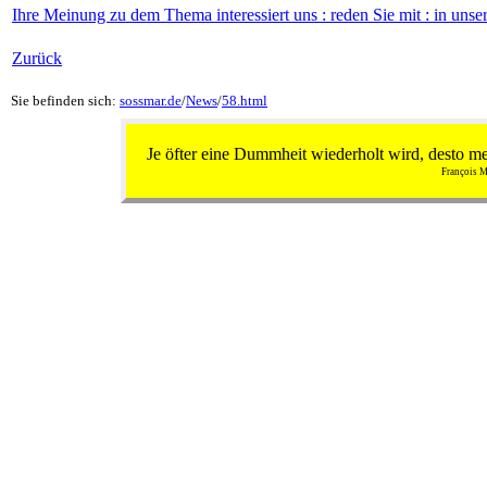
Ihre Meinung zu dem Thema interessiert uns
:
reden Sie mit
:
in unse
Zurück
Sie befinden sich:
sossmar.de
/
News
/
58.html
Je öfter eine Dummheit wiederholt wird, desto m
François M