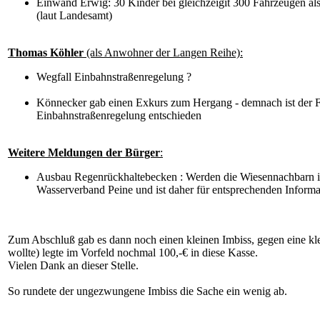
Einwand Erwig: 30 Kinder bei gleichzeigit 300 Fahrzeugen al
(laut Landesamt)
Thomas Köhler
(als Anwohner der Langen Reihe):
Wegfall Einbahnstraßenregelung ?
Könnecker gab einen Exkurs zum Hergang - demnach ist der Fa
Einbahnstraßenregelung entschieden
Weitere Meldungen der Bürger
:
Ausbau Regenrückhaltebecken : Werden die Wiesennachbarn in
Wasserverband Peine und ist daher für entsprechenden Informa
Zum Abschluß gab es dann noch einen kleinen Imbiss, gegen eine kle
wollte) legte im Vorfeld nochmal 100,-€ in diese Kasse.
Vielen Dank an dieser Stelle.
So rundete der ungezwungene Imbiss die Sache ein wenig ab.