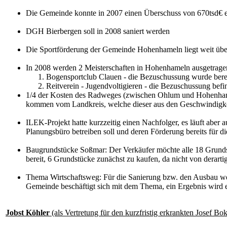
Die Gemeinde konnte in 2007 einen Überschuss von 670tsd€ e
DGH Bierbergen soll in 2008 saniert werden
Die Sportförderung der Gemeinde Hohenhameln liegt weit übe
In 2008 werden 2 Meisterschaften in Hohenhameln ausgetrage
Bogensportclub Clauen - die Bezuschussung wurde bere
Reitverein - Jugendvoltigieren - die Bezuschussung bef
1/4 der Kosten des Radweges (zwischen Ohlum und Hohenhame
kommen vom Landkreis, welche dieser aus den Geschwindigke
ILEK-Projekt hatte kurzzeitig einen Nachfolger, es läuft aber
Planungsbüro betreiben soll und deren Förderung bereits für di
Baugrundstücke Soßmar: Der Verkäufer möchte alle 18 Grundst
bereit, 6 Grundstücke zunächst zu kaufen, da nicht von derar
Thema Wirtschaftsweg: Für die Sanierung bzw. den Ausbau w
Gemeinde beschäftigt sich mit dem Thema, ein Ergebnis wird e
Jobst Köhler
(als Vertretung für den kurzfristig erkrankten Josef Bo