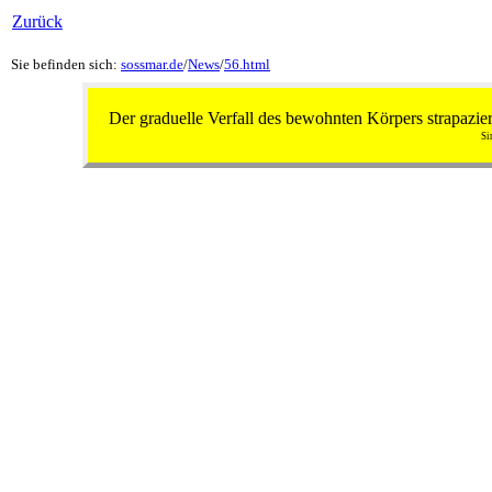
Zurück
Sie befinden sich:
sossmar.de
/
News
/
56.html
Der graduelle Verfall des bewohnten Körpers strapazie
Si