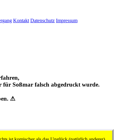
ergang
Kontakt
Datenschutz
Impressum
fahren,
r für Soßmar falsch abgedruckt wurde.
ben. ⚠
chts ist komischer als das Unglück (natürlich anderer).