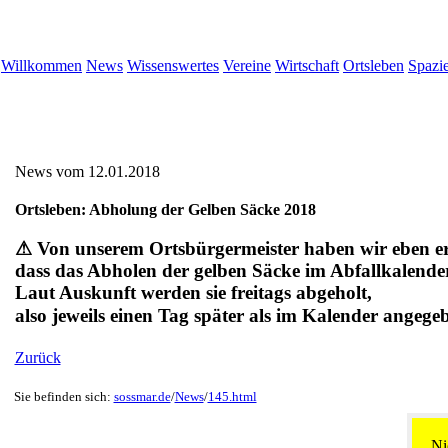
Willkommen
News
Wissenswertes
Vereine
Wirtschaft
Ortsleben
Spazi
News vom 12.01.2018
Ortsleben: Abholung der Gelben Säcke 2018
⚠ Von unserem Ortsbürgermeister haben wir eben er
dass das Abholen der gelben Säcke im Abfallkalende
Laut Auskunft werden sie freitags abgeholt,
also jeweils einen Tag später als im Kalender angege
Zurück
Sie befinden sich:
sossmar.de
/
News
/
145.html
Ni