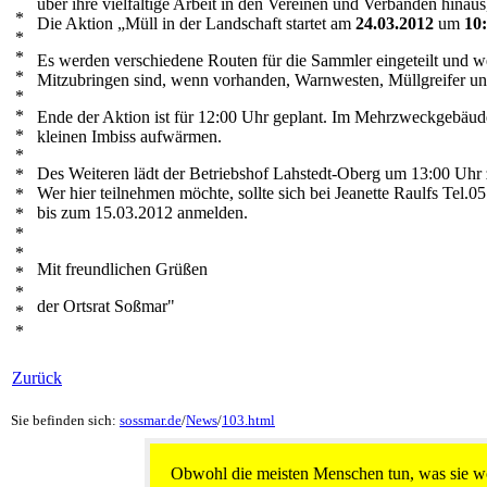
über ihre vielfältige Arbeit in den Vereinen und Verbänden hinaus,
*
Die Aktion „Müll in der Landschaft startet am
24.03.2012
um
10
*
*
Es werden verschiedene Routen für die Sammler eingeteilt und we
*
Mitzubringen sind, wenn vorhanden, Warnwesten, Müllgreifer u
*
*
Ende der Aktion ist für 12:00 Uhr geplant. Im Mehrzweckgebäude
*
kleinen Imbiss aufwärmen.
*
Des Weiteren lädt der Betriebshof Lahstedt-Oberg um 13:00 Uhr 
*
Wer hier teilnehmen möchte, sollte sich bei Jeanette Raulfs Tel.0
*
bis zum 15.03.2012 anmelden.
*
*
*
Mit freundlichen Grüßen
*
*
der Ortsrat Soßmar"
*
*
Zurück
Sie befinden sich:
sossmar.de
/
News
/
103.html
Obwohl die meisten Menschen tun, was sie wol