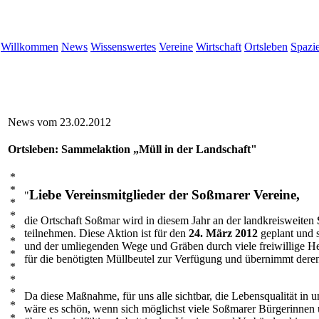
Willkommen
News
Wissenswertes
Vereine
Wirtschaft
Ortsleben
Spazi
News vom 23.02.2012
Ortsleben: Sammelaktion
„Müll in der Landschaft"
*
*
Liebe Vereinsmitglieder der Soßmarer Vereine,
"
*
*
die Ortschaft Soßmar wird in diesem Jahr an der landkreisweiten
*
teilnehmen. Diese Aktion ist für den
24. März 2012
geplant und s
*
und der umliegenden Wege und Gräben durch viele freiwillige Helf
*
für die benötigten Müllbeutel zur Verfügung und übernimmt dere
*
*
*
Da diese Maßnahme, für uns alle sichtbar, die Lebensqualität in u
*
wäre es schön, wenn sich möglichst viele Soßmarer Bürgerinnen 
*